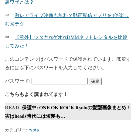
裏ワザとは？
⇒
激レアライブ映像も無料？動画配信アプリを4倍楽し
む㊙テク
⇒
【意外】ツタヤvsゲオvsDMMネットレンタルを比較
してみた！
このコンテンツはパスワードで保護されています。閲覧す
るには以下にパスワードを入力してください。
パスワード:
こちらもよく読まれてます！
READ
保護中: ONE OK ROCK Ryotaの髪型画像まとめ！
実はheads時代には短髪も…
カテゴリー:
ryota