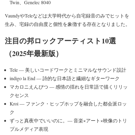
Twin、Genelec 8040
VaundyやTeleなどは大学時代から自宅録音のみでヒットを
生み、宅録の自由度と個性を象徴する存在となりました。
注目の邦ロックアーティスト10選
（2025年最新版）
Tele ― 美しいコードワークとミニマルなサウンド設計
indigo la End ― 詩的な日本語と繊細なギターワーク
マカロニえんぴつ ― 感情の揺れを日常語で描くリリッ
クセンス
Kroi ― ファンク・ヒップホップを融合した都会派ロッ
ク
ずっと真夜中でいいのに。― 音楽×アート×映像のトリ
プルメディア表現