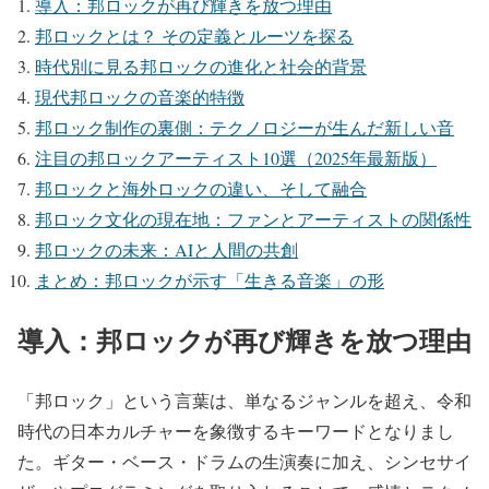
導入：邦ロックが再び輝きを放つ理由
邦ロックとは？ その定義とルーツを探る
時代別に見る邦ロックの進化と社会的背景
現代邦ロックの音楽的特徴
邦ロック制作の裏側：テクノロジーが生んだ新しい音
注目の邦ロックアーティスト10選（2025年最新版）
邦ロックと海外ロックの違い、そして融合
邦ロック文化の現在地：ファンとアーティストの関係性
邦ロックの未来：AIと人間の共創
まとめ：邦ロックが示す「生きる音楽」の形
導入：邦ロックが再び輝きを放つ理由
「邦ロック」という言葉は、単なるジャンルを超え、令和
時代の日本カルチャーを象徴するキーワードとなりまし
た。ギター・ベース・ドラムの生演奏に加え、シンセサイ