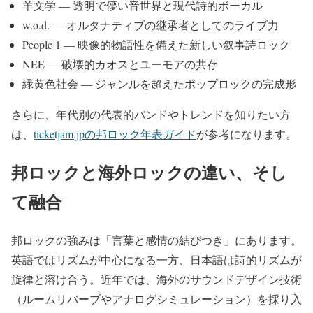
羊文学 ― 透明で儚い音世界と現代詩的ボーカル
w.o.d. ― オルタナティブの継承者としてのライブ力
People 1 ― 映像的物語性を備えた新しい叙事詩ロック
NEE ― 破壊的カオスとユーモアの共存
緑黄色社会 ― ジャンルを超えたポップロックの完成形
さらに、年代別の代表的バンドやトレンドを知りたい方
は、
ticketjam.jpの邦ロック年表ガイド
が参考になります。
邦ロックと海外ロックの違い、そし
て融合
邦ロックの強みは「言葉と感情の結びつき」にあります。
英語ではリズムが中心になる一方、日本語は詩的リズムが
旋律と溶け合う。近年では、海外のサウンドデザイン技術
（ルームリバーブやアナログシミュレーション）を採り入