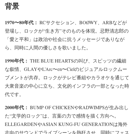
背景
1970〜80年代：
RCサクセション、BOØWY、ARBなどが
登場し、ロックが“生き方”そのものを体現。忌野清志郎の
「愛と平和」は政治や社会に抗うメッセージでありなが
ら、同時に人間の優しさを歌いました。
1990年代：
THE BLUE HEARTSの叫び、スピッツの繊細
な叙情、GLAYやL’Arc〜en〜Cielのビジュアルロックムー
ブメントが共存。ロックがテレビ番組やカラオケを通じて
大衆音楽の中心に立ち、文化的インフラの一部となった時
代です。
2000年代：
BUMP OF CHICKENやRADWIMPSが生み出し
た“文学的ロック”は、言葉の力で感情を描く方向へ。
ELLEGARDENやASIAN KUNG-FU GENERATIONは海外
志向のサウンドでライブシーンを熱狂させ、同時にフェス