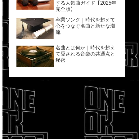
する人気曲ガイド【2025年
完全版】
卒業ソング｜時代を超えて
心をつなぐ名曲と新たな潮
流
名曲とは何か｜時代を超え
て愛される音楽の共通点と
秘密