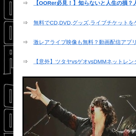
⇒
【OORer必見！】知らないと人生の損？
⇒
無料でCD,DVD,グッズ,ライブチケット
⇒
激レアライブ映像も無料？動画配信アプリ
⇒
【意外】ツタヤvsゲオvsDMMネットレ