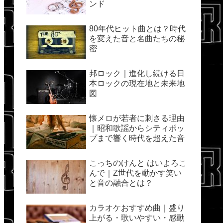
ンド
80年代ヒット曲とは？時代
を変えた音と名曲たちの秘
密
邦ロック｜進化し続ける日
本ロックの現在地と未来地
図
懐メロが若者に刺さる理由
｜昭和歌謡からシティポッ
プまで響く時代を超えた音
こっちのけんと はいよろこ
んで｜Z世代を動かす笑い
と音の融合とは？
カラオケおすすめ曲｜盛り
上がる・歌いやすい・感動