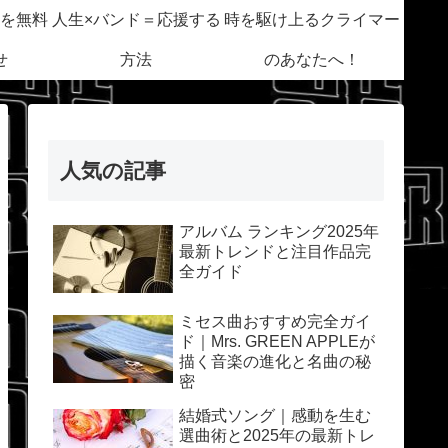
を無料
人生×バンド＝応援する
時を駆け上るクライマー
せ
方法
のあなたへ！
人気の記事
アルバム ランキング2025年
最新トレンドと注目作品完
全ガイド
ミセス曲おすすめ完全ガイ
ド｜Mrs. GREEN APPLEが
描く音楽の進化と名曲の秘
密
結婚式ソング｜感動を生む
選曲術と2025年の最新トレ