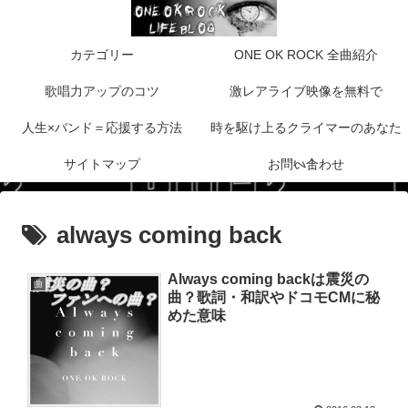
カテゴリー
ONE OK ROCK 全曲紹介
歌唱力アップのコツ
激レアライブ映像を無料で
人生×バンド＝応援する方法
時を駆け上るクライマーのあなた
サイトマップ
お問い合わせ
へ！
always coming back
Always coming backは震災の
曲
曲？歌詞・和訳やドコモCMに秘
めた意味