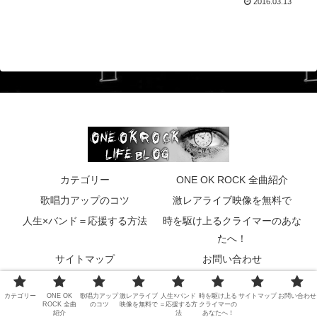
2016.03.13
カテゴリー
ONE OK ROCK 全曲紹介
歌唱力アップのコツ
激レアライブ映像を無料で
人生×バンド＝応援する方法
時を駆け上るクライマーのあな
たへ！
サイトマップ
お問い合わせ
© 2015 ONE OK ROCK LIFE BLOG〜ワンオク ライフ ブログ〜.
カテゴリー
ONE OK
歌唱力アップ
激レアライブ
人生×バンド
時を駆け上る
サイトマップ
お問い合わせ
ROCK 全曲
のコツ
映像を無料で
＝応援する方
クライマーの
紹介
法
あなたへ！