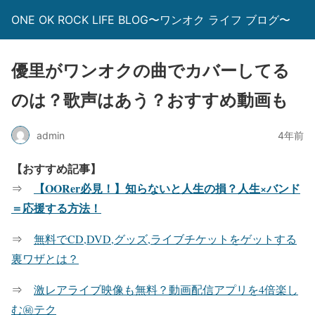
ONE OK ROCK LIFE BLOG〜ワンオク ライフ ブログ〜
優里がワンオクの曲でカバーしてる
のは？歌声はあう？おすすめ動画も
admin
4年前
【おすすめ記事】
【OORer必見！】知らないと人生の損？人生×バンド
⇒
＝応援する方法！
⇒
無料でCD,DVD,グッズ,ライブチケットをゲットする
裏ワザとは？
⇒
激レアライブ映像も無料？動画配信アプリを4倍楽し
む㊙テク