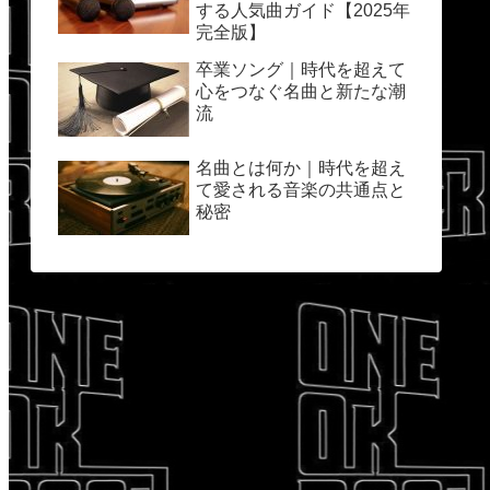
する人気曲ガイド【2025年
完全版】
卒業ソング｜時代を超えて
心をつなぐ名曲と新たな潮
流
名曲とは何か｜時代を超え
て愛される音楽の共通点と
秘密