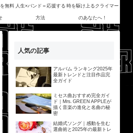
を無料
人生×バンド＝応援する
時を駆け上るクライマー
せ
方法
のあなたへ！
人気の記事
アルバム ランキング2025年
最新トレンドと注目作品完
全ガイド
ミセス曲おすすめ完全ガイ
ド｜Mrs. GREEN APPLEが
描く音楽の進化と名曲の秘
密
結婚式ソング｜感動を生む
選曲術と2025年の最新トレ