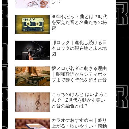
ンド
80年代ヒット曲とは？時代
を変えた音と名曲たちの秘
密
邦ロック｜進化し続ける日
本ロックの現在地と未来地
図
懐メロが若者に刺さる理由
｜昭和歌謡からシティポッ
プまで響く時代を超えた音
こっちのけんと はいよろこ
んで｜Z世代を動かす笑い
と音の融合とは？
カラオケおすすめ曲｜盛り
上がる・歌いやすい・感動