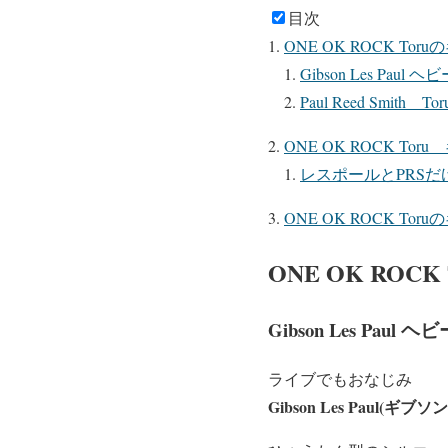
目次
ONE OK ROCK To
Gibson Les Pa
Paul Reed Smit
ONE OK ROCK T
レスポールとPRS
ONE OK ROCK T
ONE OK ROC
Gibson Les Pa
ライブでもおなじみ
Gibson Les Paul(ギブ