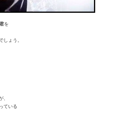
u君
を
でしょう。
が、
っている