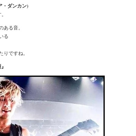
イモア・ダンカン)
す。
のある音。
いる
たりですね。
年製』