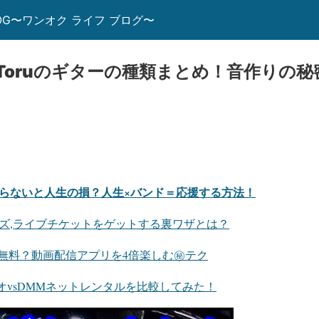
E BLOG〜ワンオク ライフ ブログ〜
OCK Toruのギターの種類まとめ！音作りの
】知らないと人生の損？人生×バンド＝応援する方法！
グッズ,ライブチケットをゲットする裏ワザとは？
無料？動画配信アプリを4倍楽しむ㊙テク
オvsDMMネットレンタルを比較してみた！