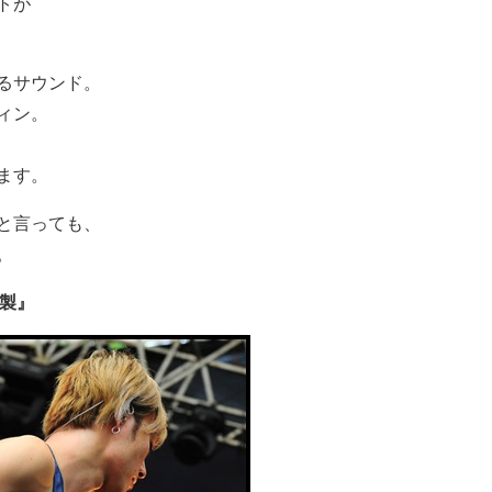
トが
るサウンド。
ィン。
ます。
と言っても、
。
5年製』