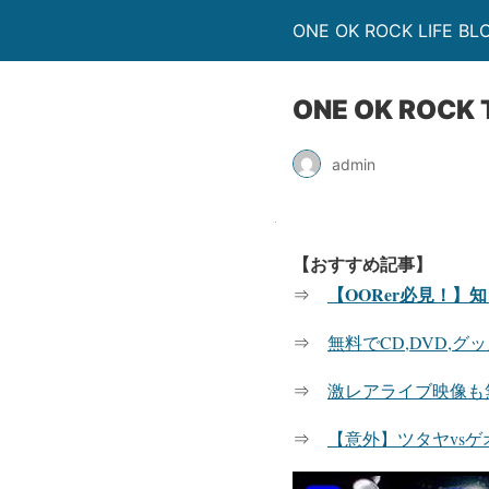
ONE OK ROCK LIF
ONE OK R
admin
【おすすめ記事】
【OORer必見！
⇒
⇒
無料でCD,DVD,
⇒
激レアライブ映像も
⇒
【意外】ツタヤvsゲ