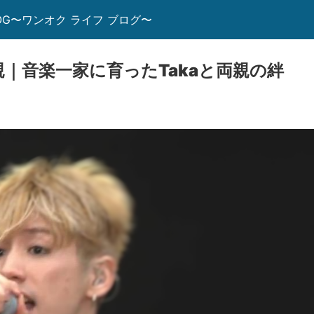
E BLOG〜ワンオク ライフ ブログ〜
a 親｜音楽一家に育ったTakaと両親の絆